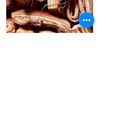
Złota Gęś Restauracje & Noclegi
usytuowana jest w Siewierzu
ok 15 min od Lotniska Katowice -
Pyrzowice.
Restauracja przy ul. Bytomskiej otwarta
w godzinach:
pn-nd: 10
.00-18.00
Warszawska Noclegi dostępne 24/7